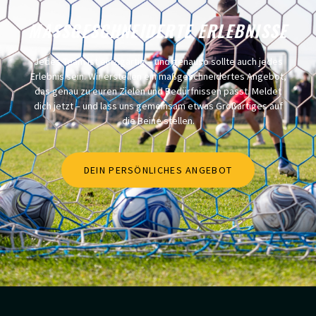
MASSGESCHNEIDERTE ERLEBNISSE
Jedes Team ist einzigartig – und genauso sollte auch jedes
Erlebnis sein. Wir erstellen ein maßgeschneidertes Angebot,
das genau zu euren Zielen und Bedürfnissen passt. Meldet
dich jetzt – und lass uns gemeinsam etwas Großartiges auf
die Beine stellen.
DEIN PERSÖNLICHES ANGEBOT