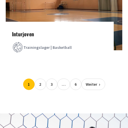
Inturjoven
Trainingslager | Basketball
1
2
3
…
6
Weiter