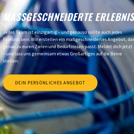
MASSGESCHNEIDERTE ERLEBNIS
Jedes Team ist einzigartig – und genauso sollte auch jedes
Erlebnis sein. Wir erstellen ein maßgeschneidertes Angebot, da
genau zu euren Zielen und Bedürfnissen passt. Meldet dich jetzt
– und lass uns gemeinsam etwas Großartiges auf die Beine
stellen.
DEIN PERSÖNLICHES ANGEBOT