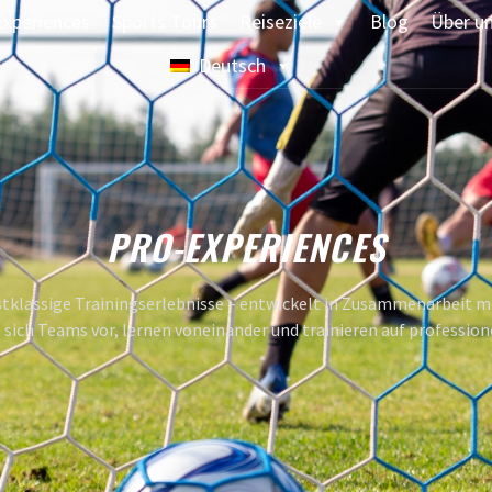
Experiences
Sports Tours
Reiseziele
Blog
Über u
Deutsch
PRO-EXPERIENCES
tklassige Trainingserlebnisse – entwickelt in Zusammenarbeit m
 sich Teams vor, lernen voneinander und trainieren auf professio