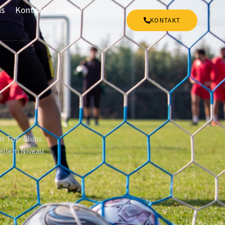
ns
Kontakt
Galerie
KONTAKT
it Top-Clubs.
nellem Niveau.