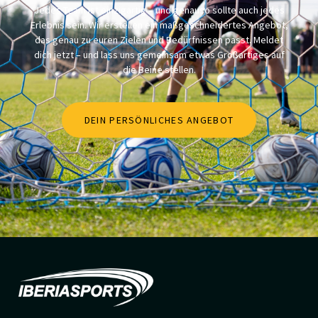
Jedes Team ist einzigartig – und genauso sollte auch jedes
Erlebnis sein. Wir erstellen ein maßgeschneidertes Angebot,
das genau zu euren Zielen und Bedürfnissen passt. Meldet
dich jetzt – und lass uns gemeinsam etwas Großartiges auf
die Beine stellen.
DEIN PERSÖNLICHES ANGEBOT