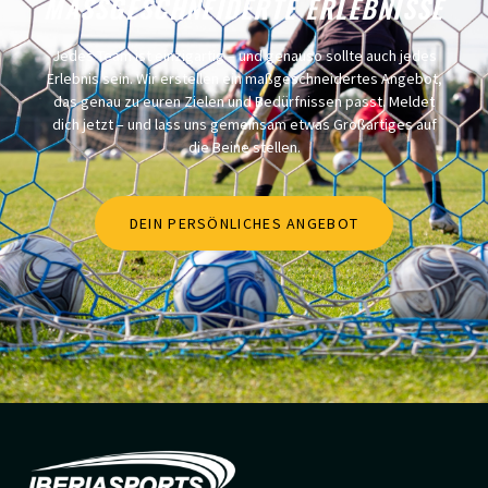
MASSGESCHNEIDERTE ERLEBNISSE
Jedes Team ist einzigartig – und genauso sollte auch jedes
Erlebnis sein. Wir erstellen ein maßgeschneidertes Angebot,
das genau zu euren Zielen und Bedürfnissen passt. Meldet
dich jetzt – und lass uns gemeinsam etwas Großartiges auf
die Beine stellen.
DEIN PERSÖNLICHES ANGEBOT