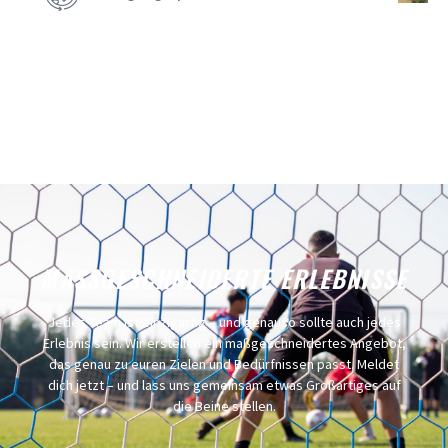
MASSGESCHNEIDERTE ERLEBNISSE
Jedes Team ist einzigartig – und genauso sollte auch jedes
Erlebnis sein. Wir erstellen ein maßgeschneidertes Angebot,
das genau zu euren Zielen und Bedürfnissen passt. Meldet
dich jetzt – und lass uns gemeinsam etwas Großartiges auf
die Beine stellen.