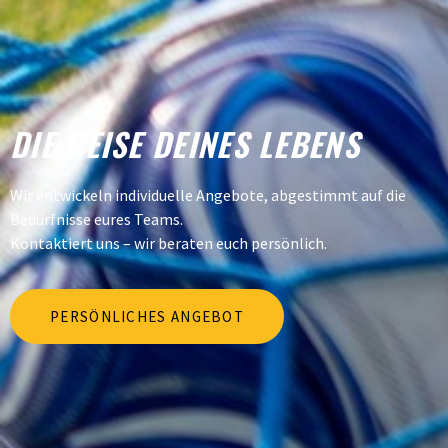
DIE REISE DEINES LEBENS
Wir entwickeln individuelle Angebote, abgestimmt auf die
Bedürfnisse eures Teams.
Kontaktiert uns – wir beraten euch persönlich.
PERSÖNLICHES ANGEBOT