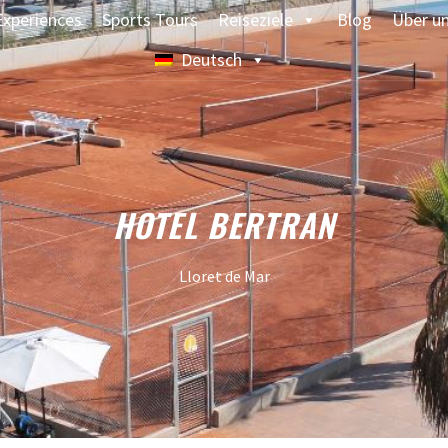
Experiences
Sports Tours
Reiseziele
Blog
Über u
Deutsch
HOTEL BERTRAN
Lloret de Mar