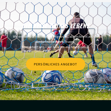
DIE REISE DEINES LEBENS
Wir entwickeln individuelle Angebote, abgestimmt auf die
Bedürfnisse eures Teams.
Kontaktiert uns – wir beraten euch persönlich.
PERSÖNLICHES ANGEBOT