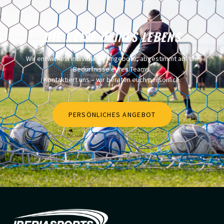
DIE REISE DEINES LEBENS
Wir entwickeln individuelle Angebote, abgestimmt auf die
Bedürfnisse eures Teams.
Kontaktiert uns – wir beraten euch persönlich.
PERSÖNLICHES ANGEBOT