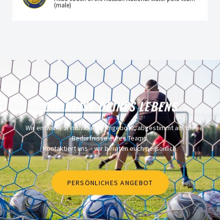
(male)
DIE REISE DEINES LEBENS
Wir entwickeln individuelle Angebote, abgestimmt auf die
Bedürfnisse eures Teams.
Kontaktiert uns – wir beraten euch persönlich.
PERSÖNLICHES ANGEBOT