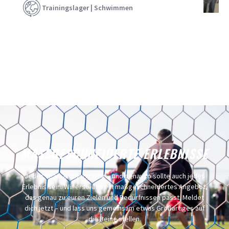
Trainingslager | Schwimmen
MASSGESCHNEIDERTE ERLEBNISSE
Jedes Team ist einzigartig – und genauso sollte auch jedes
Erlebnis sein. Wir erstellen ein maßgeschneidertes Angebot,
das genau zu euren Zielen und Bedürfnissen passt. Meldet
dich jetzt – und lass uns gemeinsam etwas Großartiges auf
die Beine stellen.